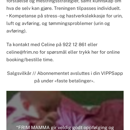
forståelse og mestringsstrategier, samt kunnskap om
hva de selv kan gjøre. Treningen tilpasses individuelt.
• Kompetanse på stress- og hastverkslekkasje for urin,
luft og avføring, og tømmingsproblemer (urin og
avføring).
Ta kontakt med Celine på 922 12 861 eller
celine@frim.no for spørsmål eller trykk her for
online
booking/bestille time.
Salgsvilkår
// Abonnementet avsluttes i din VIPPSapp
på under «faste betalinger».
“FRIM MAMMA gir veldig godt oppfølging og