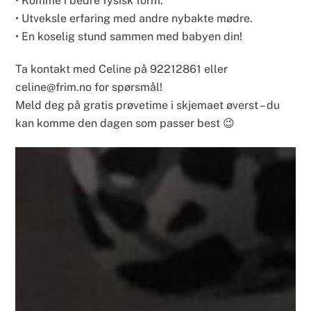
• Komme i bedre fysisk form.
• Utveksle erfaring med andre nybakte mødre.
• En koselig stund sammen med babyen din!
Ta kontakt med Celine på 92212861 eller 
celine@frim.no for spørsmål! 
Meld deg på gratis prøvetime i skjemaet øverst – du 
kan komme den dagen som passer best 😉