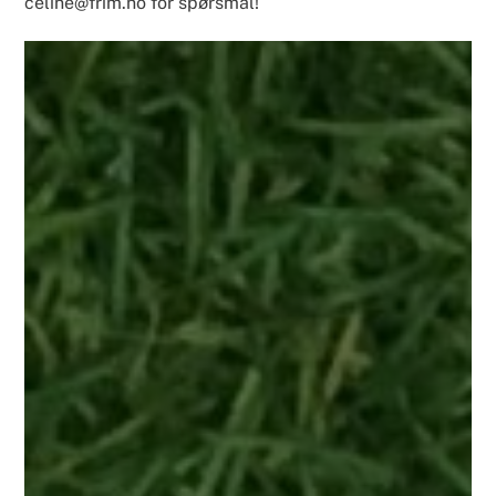
celine@frim.no for spørsmål!