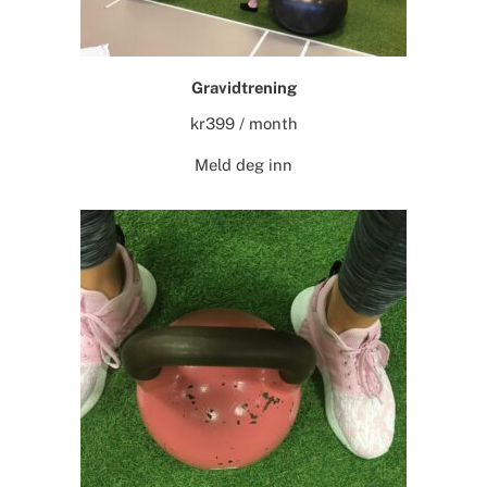
Gravidtrening
kr
399
/ month
Meld deg inn